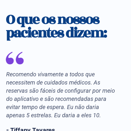
O que os nossos
pacientes dizem:
Recomendo vivamente a todos que
"
necessitem de cuidados médicos. As
p
reservas são fáceis de configurar por meio
e
do aplicativo e são recomendadas para
c
evitar tempo de espera. Eu não daria
r
apenas 5 estrelas. Eu daria a eles 10.
m
- Tiffany Tavares
-