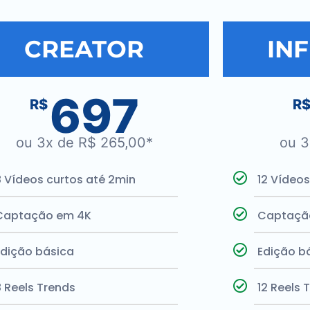
CREATOR
IN
697
R$
R
ou 3x de R$ 265,00*
ou 3
8 Vídeos curtos até 2min
12 Vídeos
Captação em 4K
Captaçã
Edição básica
Edição b
8 Reels Trends
12 Reels 