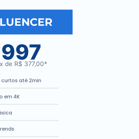
FLUENCER
997
$
x de R$ 377,00*
 curtos até 2min
o em 4K
ásica
Trends