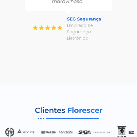
maravilhosa."
q
SEG Segurança
de
Empresa se
Segurança
Eletrônica
Clientes
Florescer