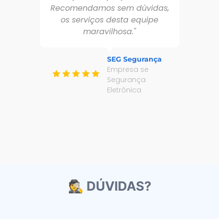
Recomendamos sem dúvidas,
A
os serviços desta equipe
maravilhosa."
q
SEG Segurança
de
Empresa se
Segurança
Eletrônica
🕵 DÚVIDAS?