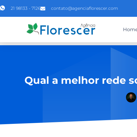
21 98133 - 7126
contato@agenciaflorescer.com
Hom
Qual a melhor rede s