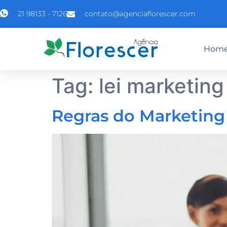
21 98133 - 7126
contato@agenciaflorescer.com
Hom
Tag:
lei marketin
Regras do Marketing 